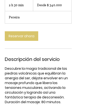
Desde
340.000
2 h 30 min
2
Desde $ 340.000
pesos
colombianos
h
Pereira
3
0
m
Reservar ahora
i
n
Descripción del servicio
Descubre la magia tradicional de las
piedras volcánicas que equilibran la
anergia del ser, déjate envolver en un
masaje profundo que libera las
tensiones musculares, activando la
circulación y logrando así una
fantástica terapia de desconexión.
Duración del masaje: 80 minutos.