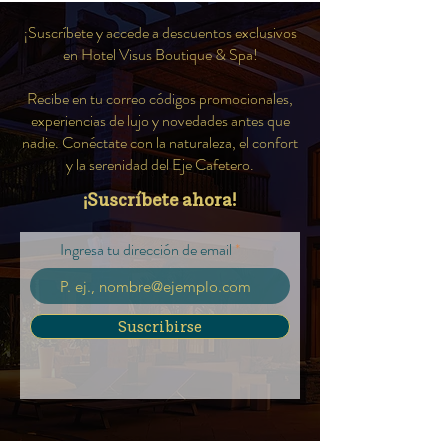
¡Suscríbete y accede a descuentos exclusivos
en Hotel Visus Boutique & Spa!
Recibe en tu correo códigos promocionales,
experiencias de lujo y novedades antes que
nadie. Conéctate con la naturaleza, el confort
y la serenidad del Eje Cafetero.
¡Suscríbete ahora!
Ingresa tu dirección de email
Suscribirse