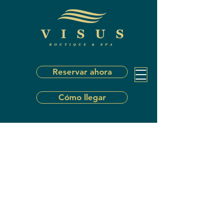
Reservar ahora
Cómo llegar