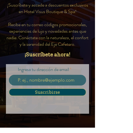
¡Suscríbete y accede a descuentos exclusivos
en Hotel Visus Boutique & Spa!
Recibe en tu correo códigos promocionales,
experiencias de lujo y novedades antes que
nadie. Conéctate con la naturaleza, el confort
y la serenidad del Eje Cafetero.
¡Suscríbete ahora!
Ingresa tu dirección de email
Suscribirse