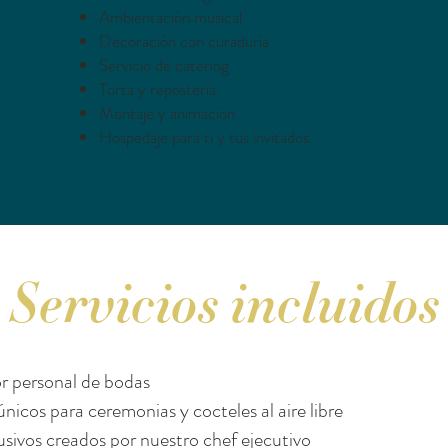
Ambientación musical
Decoración con curaduría
Servicio de catering
Torta y repostería
Montaje y animación
Hospedaje para ti y tus invitados
Servicios incluidos
r personal de bodas
nicos para ceremonias y cocteles al aire libre
sivos creados por nuestro chef ejecutivo