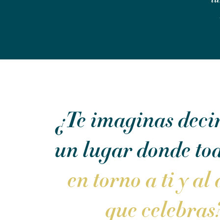
¿Te imaginas decir 
un lugar donde to
en torno a ti y a
que celebras