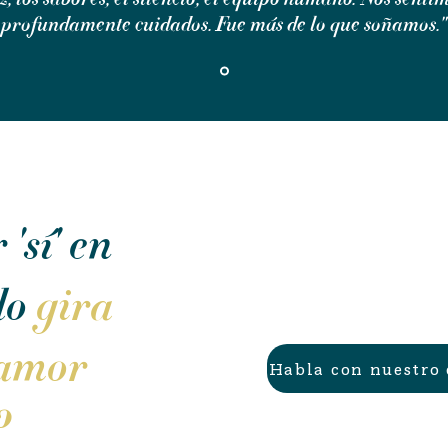
profundamente cuidados. Fue más de lo que soñamos."
'sí' en
do
gira
l amor
Habla con nuestro
?