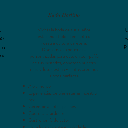
Boda Destino
Vivirás la boda de tus sueños
a
U
destacando todo el encanto de
 50
d
nuestra cultura cafetera.
una
Pr
Diseñamos experiencias
te
personalizadas para que, en compañía
de tus invitados, conozcan nuestro
maravilloso destino y juntos creemos
la boda perfecta.
Alojamiento
Experiencias de bienestar en nuestro
Spa
Ceremonia entre jardines
Coctel al atardecer
Gastronomía de autor
Hora loca vibrante e inolvidable