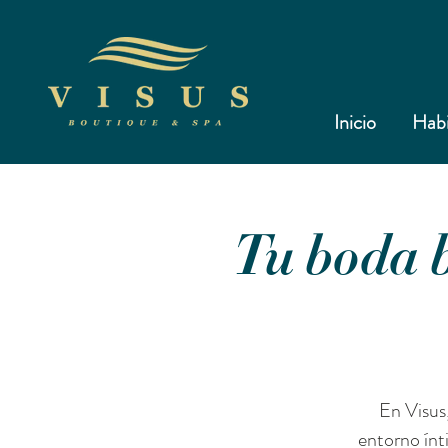
Inicio
Habi
​Tu boda 
En Visus
entorno ínt