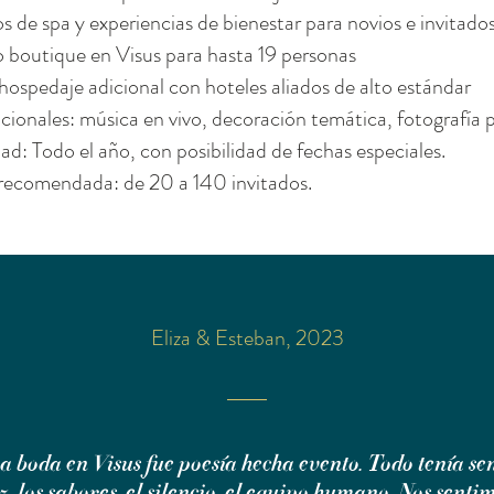
s de spa y experiencias de bienestar para novios e invitado
 boutique en Visus para hasta 19 personas
hospedaje adicional con hoteles aliados de alto estándar
pcionales: música en vivo, decoración temática, fotografía 
ad: Todo el año, con posibilidad de fechas especiales.
recomendada: de 20 a 140 invitados.
Eliza & Esteban, 2023
a boda en Visus fue poesía hecha evento. Todo tenía sen
z, los sabores, el silencio, el equipo humano. Nos senti