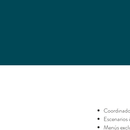
Coordinado
Escenarios ú
Menús exclu