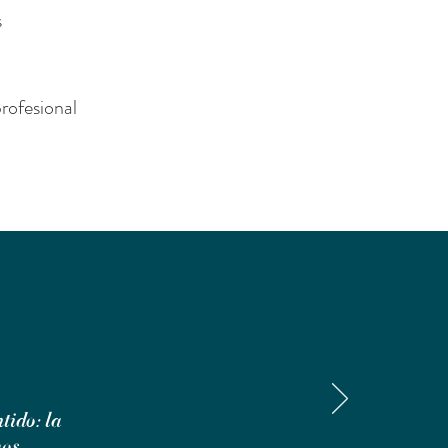
s
profesional
tido: la
mos