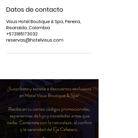
Datos de contacto
Visus Hotel Boutique & Spa, Pereira,
Risaralda, Colombia
+573185173032
reservas@hotelvisus.com
¡Suscríbete y accede a descuentos exclusivos
en Hotel Visus Boutique & Spa!
Recibe en tu correo códigos promocionales,
experiencias de lujo y novedades antes que
nadie. Conéctate con la naturaleza, el confort
y la serenidad del Eje Cafetero.