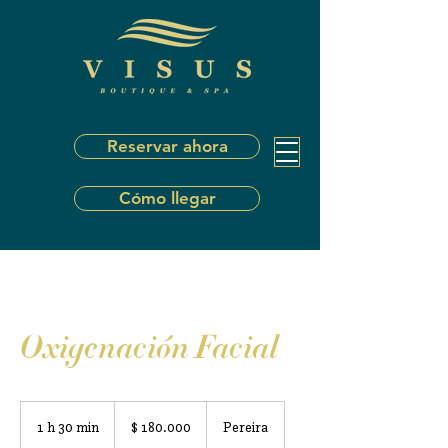
Reservar ahora
Cómo llegar
Oxigenación Facial
180.000
pesos
1 h 30 min
1
$ 180.000
Pereira
colombianos