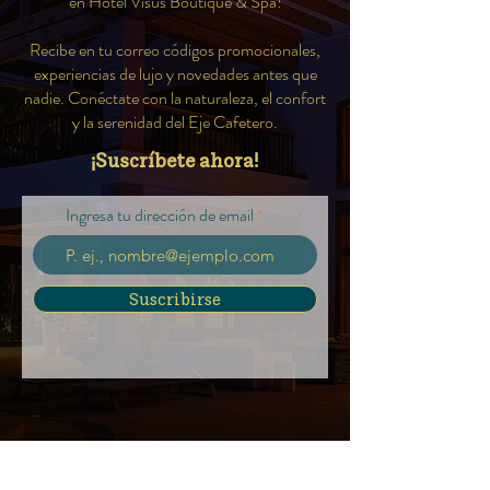
en Hotel Visus Boutique & Spa!
Recibe en tu correo códigos promocionales,
experiencias de lujo y novedades antes que
nadie. Conéctate con la naturaleza, el confort
y la serenidad del Eje Cafetero.
¡Suscríbete ahora!
Ingresa tu dirección de email
Suscribirse