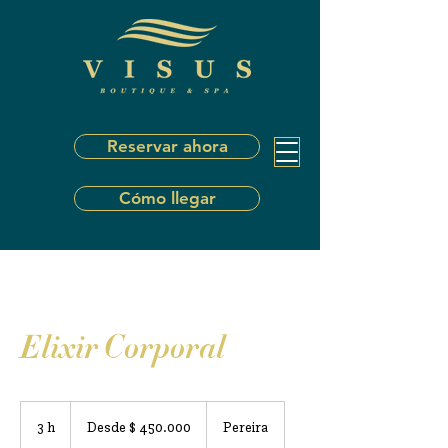
Reservar ahora
Cómo llegar
Elixir Corporal
Desde
450.000
3 h
3
Desde $ 450.000
Pereira
pesos
colombianos