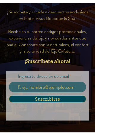
¡Suscríbete y accede a descuentos exclusivos
en Hotel Visus Boutique & Spa!
Recibe en tu correo códigos promocionales,
experiencias de lujo y novedades antes que
nadie. Conéctate con la naturaleza, el confort
y la serenidad del Eje Cafetero.
¡Suscríbete ahora!
Ingresa tu dirección de email
Suscribirse