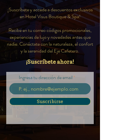
¡Suscríbete y accede a descuentos exclusivos
en Hotel Visus Boutique & Spa!
Recibe en tu correo códigos promocionales,
experiencias de lujo y novedades antes que
nadie. Conéctate con la naturaleza, el confort
y la serenidad del Eje Cafetero.
¡Suscríbete ahora!
Ingresa tu dirección de email
Suscribirse