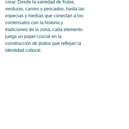
crear. Desde la variedad de frutas, 
verduras, carnes y pescados, hasta las 
especias y hierbas que conectan a los 
comensales con la historia y 
tradiciones de la zona, cada elemento 
juega un papel crucial en la 
construcción de platos que reflejan la 
identidad cultural. 
La disponibilidad permanente de estos 
productos impulsa la creatividad 
culinaria, permitiendo menús que 
celebran la frescura y calidad, al 
tiempo que promueven la 
sostenibilidad y apoyan a los 
productores locales, fortaleciendo así 
la relación entre chefs y proveedores. 
Además, la innovación en la cocina 